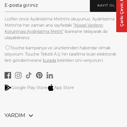
KAYIT OL
Lütfen önce Aydınlatma Metni'ni okuyunuz. Aydınlatma
Metni'ne her zaman ana sayfadaki
"Kişisel Verilerin
Korunması Aydınlatma Metni"
ibaresine tıklayarak da
ulaşabilirsiniz.
Touche kampanya ve ürünlerinden haberdar olmak
istiyorum. Touche Tekstil A.Ş.’nin tarafıma ticari elektronik
ileti göndermesine
burada
belirtilen izni veriyorum.
Google Play Store
App Store
YARDIM
Üye Girişi / Üye Ol