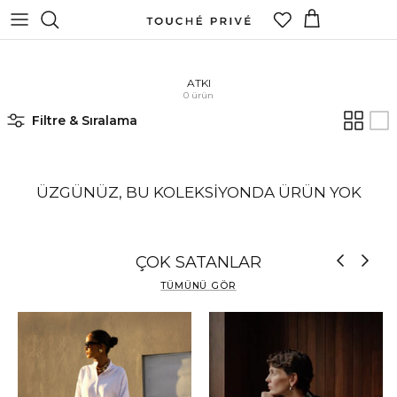
İçeriğe
atla
ATKI
0 ürün
Filtre & Sıralama
ÜZGÜNÜZ, BU KOLEKSIYONDA ÜRÜN YOK
ÇOK SATANLAR
TÜMÜNÜ GÖR