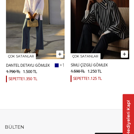
ÇOK SATANLAR
ÇOK SATANLAR
+1
SİMLİ ÇİZGİLİ GÖMLEK
DANTEL DETAYLI GÖMLEK
1.590 TL
1.250 TL
1.790 TL
1.500 TL
SEPETTE
1.125 TL
SEPETTE
1.350 TL
Çarkı Çevir, Hediyeleri Kap!
BÜLTEN