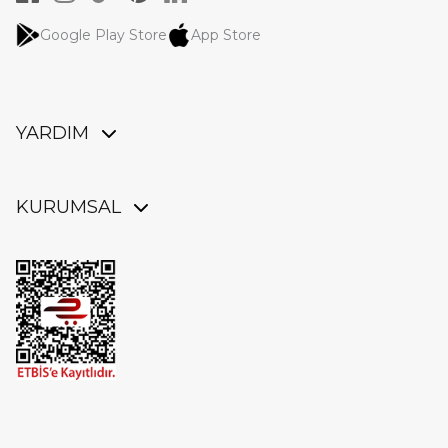
Google Play Store
App Store
YARDIM
Üye Girişi / Üye Ol
Sipariş & İade
KURUMSAL
İade Talebi Oluştur
Üyelik Sözleşmesi
Kargo Takibi
Aydınlatma Metni
Mağazalarımız
Mesafeli Satış Sözleşmesi
Sıkça Sorulan Sorular
Ticari Elektronik İleti İzni
Bize Ulaşın
Çerez Politikası
Blog
Ön Bilgilendirme Formu
Kullanım Koşulları
İşlem Rehberi