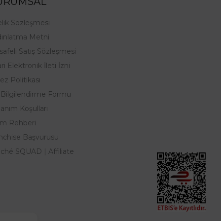
URUMSAL
lik Sözleşmesi
ınlatma Metni
afeli Satış Sözleşmesi
ri Elektronik İleti İzni
ez Politikası
Bilgilendirme Formu
lanım Koşulları
em Rehberi
nchise Başvurusu
ché SQUAD | Affiliate