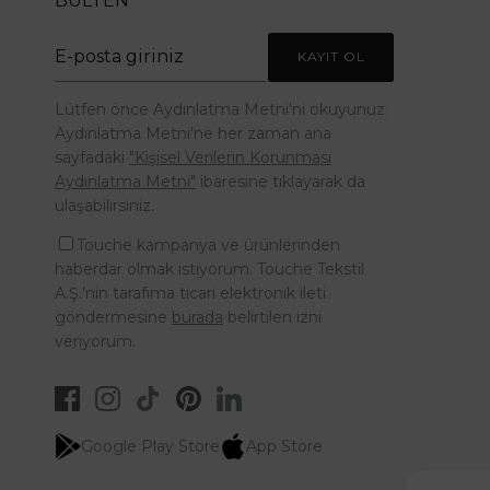
BÜLTEN
KAYIT OL
Lütfen önce Aydınlatma Metni'ni okuyunuz.
Aydınlatma Metni'ne her zaman ana
sayfadaki
"Kişisel Verilerin Korunması
Aydınlatma Metni"
ibaresine tıklayarak da
ulaşabilirsiniz.
Touche kampanya ve ürünlerinden
haberdar olmak istiyorum. Touche Tekstil
A.Ş.’nin tarafıma ticari elektronik ileti
göndermesine
burada
belirtilen izni
veriyorum.
Google Play Store
App Store