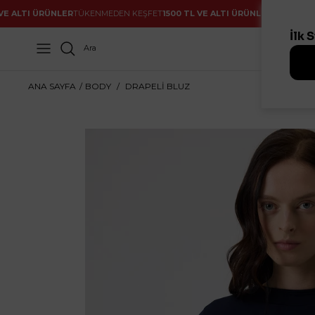
İçeriğe
TI ÜRÜNLER
TÜKENMEDEN KEŞFET
1500 TL VE ALTI ÜRÜNLER
TÜKENMEDEN KE
atla
Ara
ANA SAYFA
/
BODY
/
DRAPELİ BLUZ