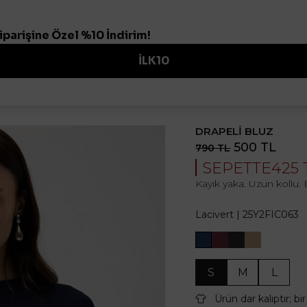
ŞFET
1500 TL VE ALTI ÜRÜNLER
TÜKENMEDEN KEŞFET
1500 TL VE ALTI ÜRÜN
DRAPELİ BLUZ
500 TL
790 TL
SEPETTE
425 
Kayık yaka. Uzun kollu. 
Lacivert
|
25Y2FIC063
S
M
L
Ürün dar kalıptır; b