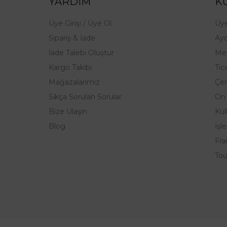
YARDIM
K
Üye Girişi / Üye Ol
Üye
Sipariş & İade
Ayd
İade Talebi Oluştur
Mes
Kargo Takibi
Tica
Mağazalarımız
Çer
Sıkça Sorulan Sorular
Ön 
Bize Ulaşın
Kul
Blog
İşl
Fra
Tou