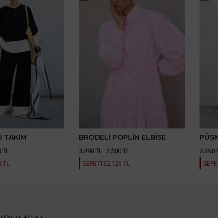
Lİ TAKIM
BRODELİ POPLİN ELBİSE
PÜSK
0 TL
3.290 TL
2.500 TL
2.390 
0 TL
SEPETTE
2.125 TL
SEPE