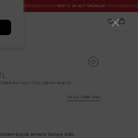
LER
TÜKENMEDEN KEŞFET
1500 TL VE ALTI ÜRÜNLER
TÜKENMEDEN KEŞFET
150
TL
Elastik kol ucu. Önü çapraz drapeli.
ÖLÇÜ TABLOSU
ir beden büyük almanız tavsiye edilir.