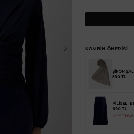
KOMBIN ÖNERISI
ŞİFON ŞAL
590 TL
PİLİSELİ E
690 TL
621
SEPETTE