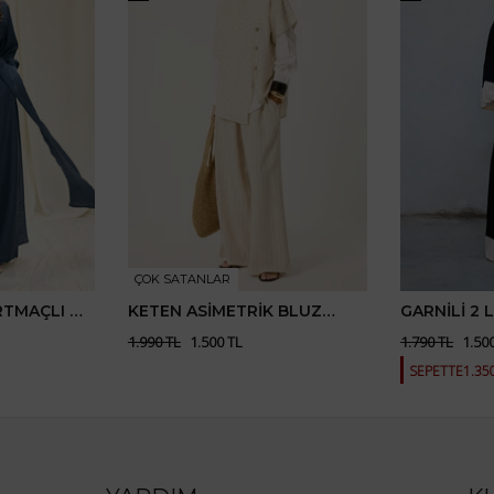
ÇOK SATANLAR
RTMAÇLI 2
KETEN ASİMETRİK BLUZ
GARNİLİ 2 
PANTOLON TAKIM
1.990 TL
1.500 TL
1.790 TL
1.50
SEPETTE
1.35