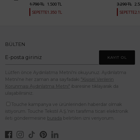
1.790 TL
1.500 TL
3.290 TL
2.5
SEPETTE
1.350 TL
SEPETTE
2.
BÜLTEN
KAYIT OL
Lütfen önce Aydınlatma Metni'ni okuyunuz. Aydınlatma
Metni'ne her zaman ana sayfadaki
"Kişisel Verilerin
Korunması Aydınlatma Metni"
ibaresine tıklayarak da
ulaşabilirsiniz.
Touche kampanya ve ürünlerinden haberdar olmak
istiyorum. Touche Tekstil A.Ş.’nin tarafıma ticari elektronik
ileti göndermesine
burada
belirtilen izni veriyorum.