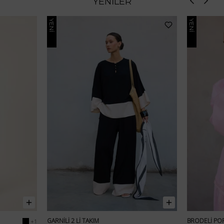
YENİLER
YENİ
YENİ
GARNİLİ 2 Lİ TAKIM
BRODELİ POP
+1