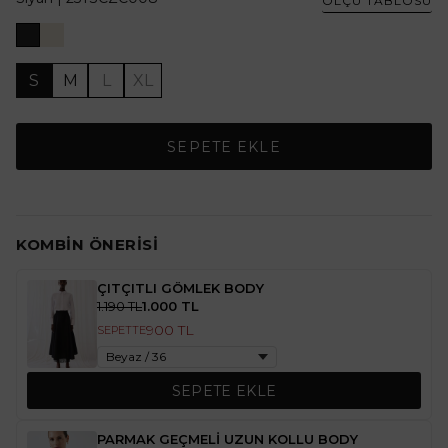
ÖLÇÜ TABLOSU
S
M
L
XL
SEPETE EKLE
KOMBIN ÖNERISI
ÇITÇITLI GÖMLEK BODY
1.190 TL
1.000 TL
900 TL
SEPETTE
SEPETE EKLE
PARMAK GEÇMELİ UZUN KOLLU BODY