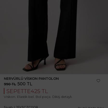
NERVÜRLÜ VİSKON PANTOLON
500 TL
990 TL
SEPETTE
425 TL
Viskon. Elastik bel. Bol paça. Dikiş detaylı.
Siyah
|
25Y3CZC008