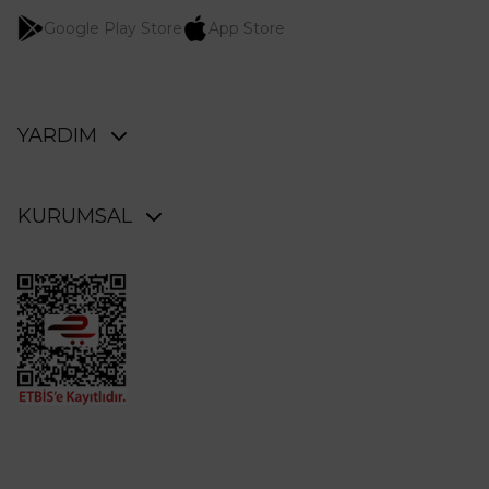
Google Play Store
App Store
YARDIM
Üye Girişi / Üye Ol
Sipariş & İade
KURUMSAL
İade Talebi Oluştur
Üyelik Sözleşmesi
Kargo Takibi
Aydınlatma Metni
Mağazalarımız
Mesafeli Satış Sözleşmesi
Sıkça Sorulan Sorular
Ticari Elektronik İleti İzni
Bize Ulaşın
Çerez Politikası
Blog
Ön Bilgilendirme Formu
Kullanım Koşulları
İşlem Rehberi